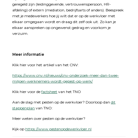
geregeld zijn (leidinggevende, vertrouwenspersoon, HR-
afdeling) of extern (mediation, bedrijfsarts of anders). Beespreek
met je medewerkers hoe jij wilt dat er op de werkvloer met
elkaar omgegaan wordt en draag dit zelf ook uit. Zo kan je
elkaar aanspreken op ongewenst gedrag en voorkom je
verzuim.
Meer informatie
Klik hier voor het artikel van het CNV:
https://www.cnv.nl/nieuws/cnv-onderzoek-meer-dan-twee-
miljoen-werknemers-wordt-gepest-op-werk/
Klik hier voor de
factsheet
van het TNO
Aan de slag met pesten op de werkvloer? Doorloop dan
dit
stappenplan
van TNO:
Meer weten over pesten op de werkvloer?
Kijk op
https://www.pestenopdewerkvloer.nl