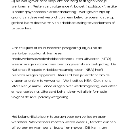
Jij als werkgever bent verplicht om zorg te dragen voor je
werknemer. Pesten valt volgens de Arbowet (hoofdstuk 1, artikel
1) onder ‘psychosociale arbeidsbelasting’. Werkgevers zijn op
grond van deze wet verplicht om een beleid te voeren dat erop
gericht is om deze vorm van arbeidsbelasting te voorkomen of
te beperken.
Om te kijken of en in hoeverre pestgedrag bij jou op de
werkvloer voorkomt, kan je een
medewerkerstevredenheidsonderzoek laten uitvoeren (MTO)
waarin vragen voorkomen over ongewenst- en pestgedrag. De
Nationale Enquete Arbeidsomstandigheden (NEA) heeft
hiervoor vragen opgesteld. Uiteraard ben je verplicht om de
vragen anoniem te verwerken. Wel heeft de NEA. Ook in ons
PMO kan je aanvullende vragen over werkomgeving, werksfeer
en werkbeleving. Uiteraard behandelen wij alle informatie
volgens de AVG privacywetgeving.
Het belangrijkste is om te zorgen voor een veilige en open
werksfeer. Werknemers moeten weten waar zij terecht kunnen
bij zorgen en wanneer zij iets willen melden. Dit kan intern