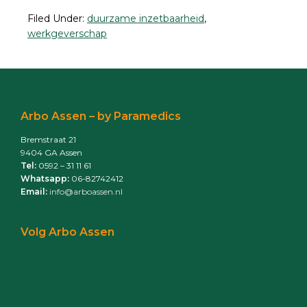
Filed Under:
duurzame inzetbaarheid
,
werkgeverschap
Primary
Sidebar
Footer
Arbo Assen – by Paramedics
Bremstraat 21
9404 GA Assen
Tel:
0592 – 31 11 61
Whatsapp:
06-82742412
Email:
info@arboassen.nl
Volg Arbo Assen