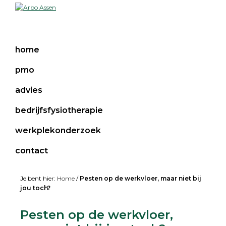
Skip
Skip
Skip
Skip
to
to
to
to
Arbo
Preventie
primary
main
primary
footer
Assen
en
navigation
content
sidebar
leefstijl
home
pmo
advies
bedrijfsfysiotherapie
werkplekonderzoek
contact
Je bent hier:
Home
/
Pesten op de werkvloer, maar niet bij
jou toch?
Pesten op de werkvloer,