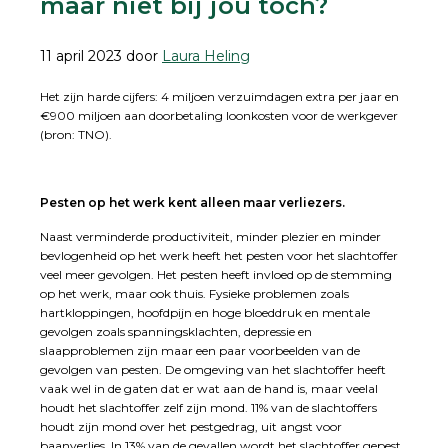
maar niet bij jou toch?
11 april 2023
door
Laura Heling
Het zijn harde cijfers: 4 miljoen verzuimdagen extra per jaar en
€900 miljoen aan doorbetaling loonkosten voor de werkgever
(bron: TNO).
Pesten op het werk kent alleen maar verliezers.
Naast verminderde productiviteit, minder plezier en minder
bevlogenheid op het werk heeft het pesten voor het slachtoffer
veel meer gevolgen. Het pesten heeft invloed op de stemming
op het werk, maar ook thuis. Fysieke problemen zoals
hartkloppingen, hoofdpijn en hoge bloeddruk en mentale
gevolgen zoals spanningsklachten, depressie en
slaapproblemen zijn maar een paar voorbeelden van de
gevolgen van pesten. De omgeving van het slachtoffer heeft
vaak wel in de gaten dat er wat aan de hand is, maar veelal
houdt het slachtoffer zelf zijn mond. 11% van de slachtoffers
houdt zijn mond over het pestgedrag, uit angst voor
baanverlies. In 13% van de gevallen wordt het slachtoffer gepest