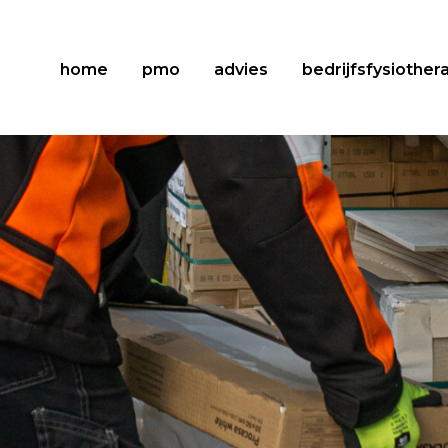
home
pmo
advies
bedrijfsfysiother