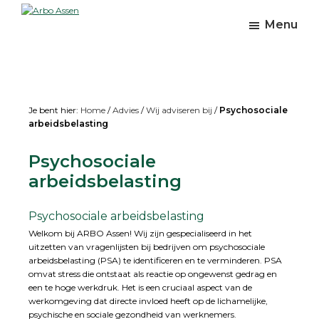
Skip
Skip
Skip
to
to
to
Arbo
Menu
Preventie
main
primary
footer
Assen
en
content
sidebar
leefstijl
Je bent hier:
Home
/
Advies
/
Wij adviseren bij
/
Psychosociale
arbeidsbelasting
Psychosociale
arbeidsbelasting
Psychosociale arbeidsbelasting
Welkom bij ARBO Assen! Wij zijn gespecialiseerd in het
uitzetten van vragenlijsten bij bedrijven om psychosociale
arbeidsbelasting (PSA) te identificeren en te verminderen. PSA
omvat stress die ontstaat als reactie op ongewenst gedrag en
een te hoge werkdruk. Het is een cruciaal aspect van de
werkomgeving dat directe invloed heeft op de lichamelijke,
psychische en sociale gezondheid van werknemers.