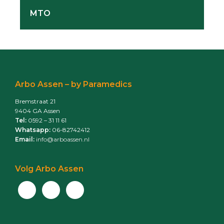
MTO
Footer
Arbo Assen – by Paramedics
Bremstraat 21
9404 GA Assen
Tel:
0592 – 31 11 61
Whatsapp:
06-82742412
Email:
info@arboassen.nl
Volg Arbo Assen