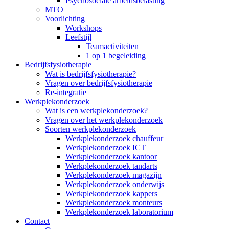
Psychosociale arbeidsbelasting
MTO
Voorlichting
Workshops
Leefstijl
Teamactiviteiten
1 op 1 begeleiding
Bedrijfsfysiotherapie
Wat is bedrijfsfysiotherapie?
Vragen over bedrijfsfysiotherapie
Re-integratie
Werkplekonderzoek
Wat is een werkplekonderzoek?
Vragen over het werkplekonderzoek
Soorten werkplekonderzoek
Werkplekonderzoek chauffeur
Werkplekonderzoek ICT
Werkplekonderzoek kantoor
Werkplekonderzoek tandarts
Werkplekonderzoek magazijn
Werkplekonderzoek onderwijs
Werkplekonderzoek kappers
Werkplekonderzoek monteurs
Werkplekonderzoek laboratorium
Contact