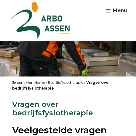
Skip
Skip
Skip
to
to
to
Menu
main
primary
footer
content
sidebar
Arbo
Preventie
Assen
en
leefstijl
Je bent hier:
Home
/
Bedrijfsfysiotherapie
/
Vragen over
bedrijfsfysiotherapie
Vragen over
bedrijfsfysiotherapie
Veelgestelde vragen