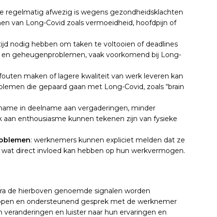
ie regelmatig afwezig is wegens gezondheidsklachten
n van Long-Covid zoals vermoeidheid, hoofdpijn of
 tijd nodig hebben om taken te voltooien of deadlines
e- en geheugenproblemen, vaak voorkomend bij Long-
fouten maken of lagere kwaliteit van werk leveren kan
oblemen die gepaard gaan met Long-Covid, zoals “brain
fname in deelname aan vergaderingen, minder
ek aan enthousiasme kunnen tekenen zijn van fysieke
roblemen
: werknemers kunnen expliciet melden dat ze
wat direct invloed kan hebben op hun werkvermogen.
dra de hierboven genoemde signalen worden
n open en ondersteunend gesprek met de werknemer
veranderingen en luister naar hun ervaringen en