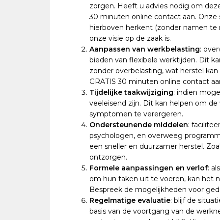
zorgen. Heeft u advies nodig om de
30 minuten online contact aan. Onze
hierboven herkent (zonder namen te 
onze visie op de zaak is.
Aanpassen van werkbelasting
: ove
bieden van flexibele werktijden. Dit
zonder overbelasting, wat herstel ka
GRATIS 30 minuten online contact aa
Tijdelijke taakwijziging
: indien moge
veeleisend zijn. Dit kan helpen om d
symptomen te verergeren.
Ondersteunende middelen
: facilit
psychologen, en overweeg programma’s 
een sneller en duurzamer herstel. Zo
ontzorgen.
Formele aanpassingen en verlof
: a
om hun taken uit te voeren, kan het n
Bespreek de mogelijkheden voor gedeelt
Regelmatige evaluatie
: blijf de sit
basis van de voortgang van de werkne