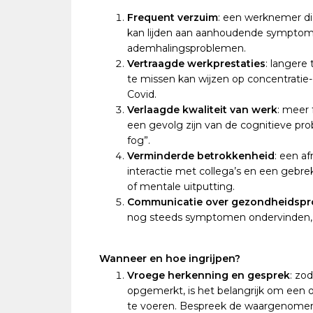
Frequent verzuim
: een werknemer d
kan lijden aan aanhoudende symptome
ademhalingsproblemen.
Vertraagde werkprestaties
: langere
te missen kan wijzen op concentrati
Covid.
Verlaagde kwaliteit van werk
: meer 
een gevolg zijn van de cognitieve pr
fog”.
Verminderde betrokkenheid
: een a
interactie met collega’s en een gebr
of mentale uitputting.
Communicatie over gezondheidsp
nog steeds symptomen ondervinden, 
Wanneer en hoe ingrijpen?
Vroege herkenning en gesprek
: zo
opgemerkt, is het belangrijk om ee
te voeren. Bespreek de waargenomen 