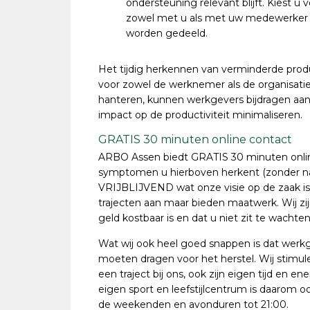
ondersteuning relevant blijft. Kiest u
zowel met u als met uw medewerker z
worden gedeeld.
Het tijdig herkennen van verminderde produ
voor zowel de werknemer als de organisati
hanteren, kunnen werkgevers bijdragen aan 
impact op de productiviteit minimaliseren.
GRATIS 30 minuten online contact
ARBO Assen biedt GRATIS 30 minuten online
symptomen u hierboven herkent (zonder na
VRIJBLIJVEND wat onze visie op de zaak is
trajecten aan maar bieden maatwerk. Wij zi
geld kostbaar is en dat u niet zit te wachte
Wat wij ook heel goed snappen is dat werkg
moeten dragen voor het herstel. Wij stimul
een traject bij ons, ook zijn eigen tijd en e
eigen sport en leefstijlcentrum is daarom oo
de weekenden en avonduren tot 21:00.