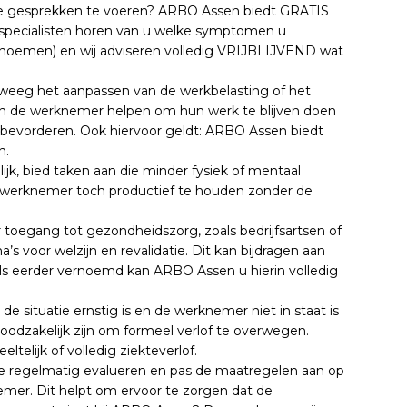
ze gesprekken te voeren? ARBO Assen biedt GRATIS
 specialisten horen van u welke symptomen u
noemen) en wij adviseren volledig VRIJBLIJVEND wat
rweeg het aanpassen van de werkbelasting of het
 kan de werknemer helpen om hun werk te blijven doen
n bevorderen. Ook hiervoor geldt: ARBO Assen biedt
n.
lijk, bied taken aan die minder fysiek of mentaal
e werknemer toch productief te houden zonder de
eer toegang tot gezondheidszorg, zoals bedrijfsartsen of
voor welzijn en revalidatie. Dit kan bijdragen aan
als eerder vernoemd kan ARBO Assen u hierin volledig
ls de situatie ernstig is en de werknemer niet in staat is
oodzakelijk zijn om formeel verlof te overwegen.
elijk of volledig ziekteverlof.
uatie regelmatig evalueren en pas de maatregelen aan op
mer. Dit helpt om ervoor te zorgen dat de