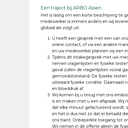
Een traject bij ARBO Assen
Het is lastig om een korte beschrijving te g
medewerker is immers anders en wij levere
globaal als volgt uit.
U heeft een gesprek met een van onz
online contact, of via een andere man
en uw medewerker plannen wij een i
Tijdens dit intakegesprek met uw mede
nemen vragenlijsten en fysieke testen
geval zullen de vragenlijsten vooral g
gemoedstoestand. De fysieke testen zu
uiteraard fysieke conditie. Daarnaas
en bloeddruk af.
Wij komen bij u terug met ons eindoo
is en maken met u een afspraak. Wij m
dat elke minuut gefactureerd wordt.
en het is dus niet zo dat er betaald 
ons traint. Onbeperkte toegang tot ons 
Wij nemen in de offerte alleen de fys