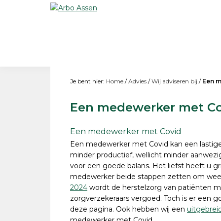
Skip
Skip
Skip
Skip
to
to
to
to
Arbo
Preventie
Assen
primary
main
primary
footer
en
navigation
content
sidebar
leefstijl
Je bent hier:
Home
/
Advies
/
Wij adviseren bij
/
Een m
Een medewerker met C
Een medewerker met Covid
Een medewerker met Covid kan een lastige 
minder productief, wellicht minder aanwe
voor een goede balans. Het liefst heeft u gr
medewerker beide stappen zetten om weer 
2024
wordt de herstelzorg van patiënten m
zorgverzekeraars vergoed. Toch is er een goe
deze pagina. Ook hebben wij een
uitgebrei
medewerker met Covid.