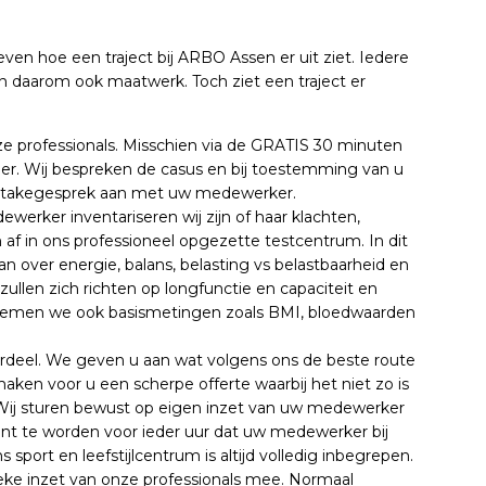
even hoe een traject bij ARBO Assen er uit ziet. Iedere
n daarom ook maatwerk. Toch ziet een traject er
e professionals. Misschien via de GRATIS 30 minuten
ier. Wij bespreken de casus en bij toestemming van u
ntakegesprek aan met uw medewerker.
werker inventariseren wij zijn of haar klachten,
 af in ons professioneel opgezette testcentrum. In dit
aan over energie, balans, belasting vs belastbaarheid en
llen zich richten op longfunctie en capaciteit en
t nemen we ook basismetingen zoals BMI, bloedwaarden
rdeel. We geven u aan wat volgens ons de beste route
aken voor u een scherpe offerte waarbij het niet zo is
 Wij sturen bewust op eigen inzet van uw medewerker
dient te worden voor ieder uur dat uw medewerker bij
sport en leefstijlcentrum is altijd volledig inbegrepen.
ieke inzet van onze professionals mee. Normaal