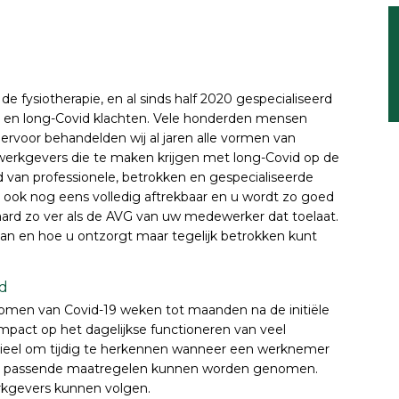
de fysiotherapie, en al sinds half 2020 gespecialiseerd
e en long-Covid klachten. Vele honderden mensen
iervoor behandelden wij al jaren alle vormen van
 werkgevers die te maken krijgen met long-Covid op de
 van professionele, betrokken en gespecialiseerde
 ook nog eens volledig aftrekbaar en u wordt zo goed
ard zo ver als de AVG van uw medewerker dat toelaat.
aan en hoe u ontzorgt maar tegelijk betrokken kunt
id
omen van Covid-19 weken tot maanden na de initiële
impact op het dagelijkse functioneren van veel
tieel om tijdig te herkennen wanneer een werknemer
dat passende maatregelen kunnen worden genomen.
erkgevers kunnen volgen.