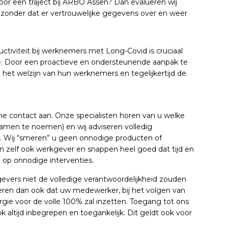
 voor een traject bij ARBO Assen? Dan evalueren wij
onder dat er vertrouwelijke gegevens over en weer
ctiviteit bij werknemers met Long-Covid is cruciaal
e. Door een proactieve en ondersteunende aanpak te
het welzijn van hun werknemers en tegelijkertijd de
 contact aan. Onze specialisten horen van u welke
men te noemen) en wij adviseren volledig
. Wij “smeren” u geen onnodige producten of
jn zelf ook werkgever en snappen heel goed dat tijd en
n op onnodige interventies.
evers niet de volledige verantwoordelijkheid zouden
eren dan ook dat uw medewerker, bij het volgen van
nergie voor de volle 100% zal inzetten. Toegang tot ons
k altijd inbegrepen en toegankelijk. Dit geldt ook voor