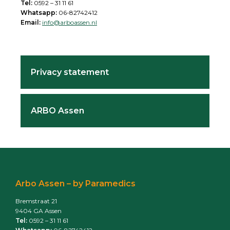
Tel:
0592 – 31 11 61
Whatsapp:
06-82742412
Email:
info@arboassen.nl
Primary
Privacy statement
Sidebar
ARBO Assen
Footer
Arbo Assen – by Paramedics
Bremstraat 21
9404 GA Assen
Tel:
0592 – 31 11 61