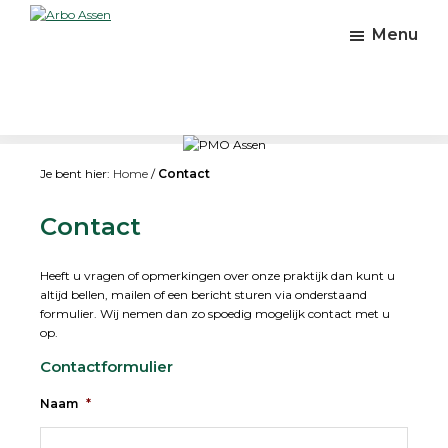
Skip
Skip
Skip
to
to
to
Arbo
Menu
Preventie
main
primary
footer
Assen
en
content
sidebar
leefstijl
Je bent hier:
Home
/
Contact
Contact
Heeft u vragen of opmerkingen over onze praktijk dan kunt u
altijd bellen, mailen of een bericht sturen via onderstaand
formulier. Wij nemen dan zo spoedig mogelijk contact met u
op.
Contactformulier
Naam
*