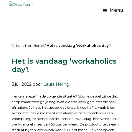
Skip
Skip
Skip
to
to
to
Arbo
Menu
Preventie
main
primary
footer
Assen
en
content
sidebar
leefstijl
Je bent hier:
Home
/
Het is vandaag ‘workaholics day’!
Het is vandaag ‘workaholics
day’!
5 juli 2022
door
Laura Heling
Herken je jezelf in de volgende situatie? Voor je gevoel zit de dag
er op maar toch ga je nog even die ene werk gerelateerde taak
afmaken. Je hebt het gevoel dat je werk nooit af is. Vaak is de
avond het ideale moment om alvast voor te bereiden en een
voorsprong te nemen op de komende werkdag. Een workaholic
werkt al snel meer dan 55 uur per week. De productiviteit neem
sterk af bij een werkweek van 55 uur of meer. De kans op een